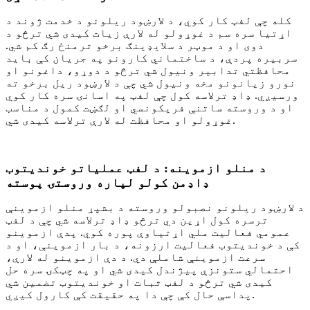
کله چې لفټ کار کوي، د لارښود ریلونو د خدمت ژوند د
اړتیا سره سم د غوړولو له لارې زیات کیدی شي ترڅو د
دوی او د موټر د سلایډینګ برخو ترمنځ رګ کم شي.
سربیره پردې، د ساختماني کارونو په جریان کې باید
محافظتي تدابیر ونیول شي ترڅو د دوړو، داغونو او
نورو زیانونو مخه ونیول شي چې د لارښود ریل برخو ته
ورسیږي. ډاډ ترلاسه کول چې لفټ په اسانۍ سره کار کوي
او د وروسته ساتنې فریکونسي او لګښت کمول د مناسب
غوړولو او محافظت له لارې ترلاسه کیدی شي.
د منلو ازموینه: د لفټ عملیاتو خوندیتوب
ډاډمن کولو لپاره وروستۍ پوسته
د لارښود ریلونو نصبولو وروسته د بشپړ منلو ازموینې
ترسره کول اړین دي ترڅو ډاډ ترلاسه شي چې د لفټ
عمومي فعالیت ملي اړتیاوې پوره کوي. پدې ازموینو
کې د خوندیتوب فعالیت ارزونه، د بار ازموینې، او د
سرعت ازموینې شاملې دي. د دې ازموینو له لارې،
احتمالي ستونزې پیژندل کیدی شي او په چټکۍ سره حل
کیدی شي ترڅو د لفټ ثبات او خوندیتوب تضمین شي
پداسې حال کې چې دا په حقیقت کې کارول کیږي.