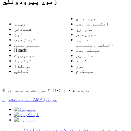
زموږ پیرودونکي
هیوندای
ایکسپریس لفټ
اوټیس
مارازي
شینډلر
سوډیماس
کون
د ایټ
تیسن کرپ
الیکټرویلیمنټ
میتسوبیشي
فینکس لفټ
Hitachi
سانټیس
فوجیټیک
کعبه
توشیبا
لور
یونګدا
سیلکام
کنګلي
© د چاپ حق - ۲۰۱۰-۲۰۲۴: ټول حقونه خوندي دي.
-
د AMP موبایل
د سایټ نقشه
د لفټ شافټ بریکٹ
,
د لفټ لارښود ریل نښلونکی پلیټ
,
د