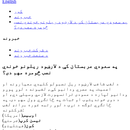
English
کور
خبرونه
په سعودي عربستان کې د لارښود ریلونو خوندي نصب
څومره مهم دی؟
خبرونه
د شرکت خبرونه
د صنعت خبرونه
په سعودي عربستان کې د لارښود ریلونو خوندي
نصب څومره مهم دی؟
د لفټ شافټ لارښود ریل نصبولو کلیدي معیارونه او
اهمیت. په عصري ودانیو کې، لفټونه د لوړ پوړو
ودانیو لپاره د عمودی ترانسپورت لازمي وسیلې دي، او
د دوی خوندیتوب او ثبات په ځانګړي ډول مهم دی. په
ځانګړي توګه د نړۍ د لوړ رتبه غوره برانډ لفټ
شرکتونه:
اوټیس
(امریکا)
تیسن کرپ
(جرمني)
کون
(فینلینډ)