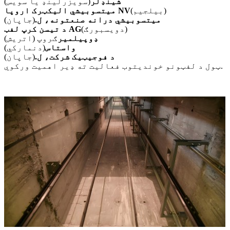
شینډلر
(سویزرلینډ یا سویس)
(بیلجیم)
میتسوبیشي الیکټرک اروپا NV
میتسوبیشي درانه صنعتونه، ل.
(جاپان)
(دویسبورګ)
د تیسن کرپ لفټ AG
ډوپیلمیر
ګروپ (اتریش)
واستاس
(دنمارکي)
د فوجیټیک شرکت، ل.
(جاپان)
ټول د لفټونو خوندیتوب فعالیت ته ډیر اهمیت ورکوي.