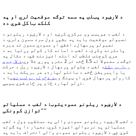
د لارښود پټلۍ په سمه توګه موقعیت لري او په
کلکه ټاکل شوې ده
د لفټ د هویسټ وی مرکزي کرښه او د لارښود ریلونو د
نصبولو موقعیت باید په بشپړ ډول سره سمون ولري. د
نصبولو پرمهال، افقي او عمودي سمون ته ډیره
پاملرنه وکړئ. د لفټ د اسانه کار کولو وړتیا به د
هرې کوچنۍ غلطۍ له امله اغیزمنه شي. د مثال په
توګه، معمولا له 1.5 څخه تر 2 مترو پورې جلا وي.
د لارښود
ریل بریکٹ
د لفټ د چلولو پرمهال د لارښود ریل د حرکت
یا وایبریشن څخه د ساتلو لپاره، هر بریکٹ باید د
کارولو پرمهال قوي او ټینګ وي
د غځولو بولټونه
یا د
تړلو لپاره ځای پر ځای شوي ټوټې.
د لارښود ریلونو عمودیتوب: د لفټ د عملیاتو
"توازن کوونکی"
د لفټ لارښود ریلونو عمودی والی په مستقیم ډول د لفټ
عملیاتو په نرموالي اغیزه کوي. معیار دا په ګوته
کوي چې د لارښود ریلونو عمودی والی انحراف باید په