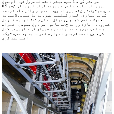
هر متر کې د 1 ملي میتر دننه کنټرول شي، او ټول
لوړوالی باید د لفټ د پورته کولو لوړوالي څخه 0.5
ملي میتر/متر څخه ډیر نه وي. د عمودی والی ډاډ ترلاسه
کولو لپاره، لیزر کیلیبریټرونه یا تیوډولایټونه
معمولا د نصب کولو پرمهال د دقیق کشف لپاره کارول
کیږي. د اجازه وړ حد څخه هاخوا هر ډول عمودی انحراف
به د لفټ موټر د عملیاتو په جریان کې د لړزیدو لامل
شي، چې د مسافرینو د سواری تجربه به په جدي توګه
اغیزمنه کړي.