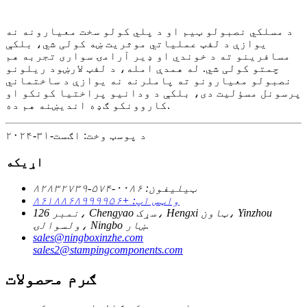
د مسلکي نصبولو ټیم او د پلي کولو سخت معیارونه نه
یوازې د لفټ عملیاتي موثریت ښه کولی شي، بلکې
مسافرینو ته د خوندي او ډیر آرامۍ سواری تجربه هم
چمتو کولی شي. له همدې امله، د لفټ لارښود ریلونو
نصبولو معیارونو ته پاملرنه نه یوازې د ساختماني
پرسونل مسؤلیت دی، بلکې د ودانیو پراختیا کونکو او
کاروونکو ګډه اندیښنه هم ده.
د پوسټ وخت: اګست-۳۱-۲۰۲۴
اړیکه
ټیلیفون: ۰۰۸۶-۵۷۴-۸۲۸۳۲۷۳۹
واټس اپ: +۸۶۱۸۸۶۸۹۹۹۹۵۶
نمبر 126، Chengyao سړک، Hengxi ټاون، Yinzhou
ولسوالۍ، Ningbo ښار.
sales@ningboxinzhe.com
sales2@stampingcomponents.com
ګرم محصولات