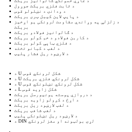
د غاړې خمونکي ګالوانیز بریکٹ
د ثابت فلزي بریکٹ جوړول
د ودانۍ د نښلولو قوس
د پایپ لاین کیبل ټری بریکٹ
د زلزلې په وړاندې مقاومت لرونکی یو اړخیز
بریکٹ
د ګالوانیز فولادو بریکٹ
د کاربن فولادو د خم کولو بریکٹ
د فلزي ټاپې کولو بریکٹ
د لفټ د کبانو تخته
د لارښود ریل فشار پلیټ
د U شکل لرونکي قوس
د U شکل لرونکي فلزي بریکٹ
د U شکل لرونکي نښلونکي قوس
د L شکل زاویه قوس
د دروازې پوسته یونیورسل بریکٹ
د اړخ د کږولو زاویه بریکٹ
د لفټ لارښود ریل بریکٹ
د لفټ شافټ بریکٹ
د لارښود ریل نښلونکی پلیټ
د DIN لړۍ بولټونه او مغز لرونکي