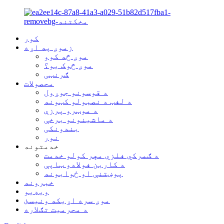
کور
زموږ په اړه
موږ څه کوو
موږ څوک یو؟
ګرنټی
محصولات
د قوسونو جوړول
د لفټ د نصبولو کټونه
د موټرو پرزې
د ماشینونو برخې
بندونکی
نور
خدمتونه
د ګمرکي فلزي مهر کولو خدمت
د کاربن فولادو ټاپې
پوښتنې او ځوابونه
خبرونه
ویډیو
موږ سره اړیکه ونیسئ
د محرمیت تګلاره