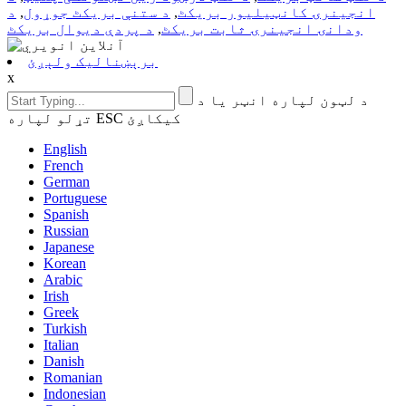
انجینرۍ کانټیلیور بریکٹ
,
د ستنې بریکٹ جوړول
,
د
ودانۍ انجینرۍ ثابت بریکٹ
,
د پردې دیوال بریکٹ
برېښنالیک ولېږئ
x
د لټون لپاره انټر یا د
تړلو لپاره ESC کیکاږئ
English
French
German
Portuguese
Spanish
Russian
Japanese
Korean
Arabic
Irish
Greek
Turkish
Italian
Danish
Romanian
Indonesian