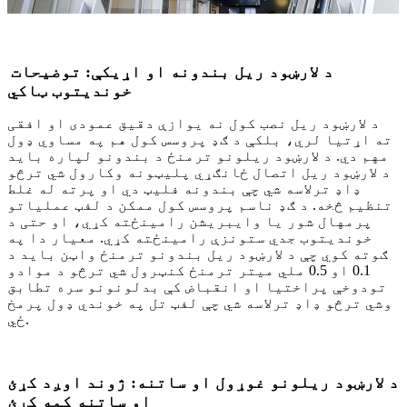
د لارښود ریل بندونه او اړیکې: توضیحات
خوندیتوب ټاکي
د لارښود ریل نصب کول نه یوازې دقیق عمودی او افقی
ته اړتیا لري، بلکې د ګډ پروسس کول هم په مساوي ډول
مهم دي. د لارښود ریلونو ترمنځ د بندونو لپاره باید
د لارښود ریل اتصال ځانګړي پلیټونه وکارول شي ترڅو
ډاډ ترلاسه شي چې بندونه فلیټ دي او پرته له غلط
تنظیم څخه. د ګډ ناسم پروسس کول ممکن د لفټ عملیاتو
پرمهال شور یا وایبریشن رامینځته کړي، او حتی د
خوندیتوب جدي ستونزې رامینځته کړي. معیار دا په
ګوته کوي چې د لارښود ریل بندونو ترمنځ واټن باید د
0.1 او 0.5 ملي میتر ترمنځ کنټرول شي ترڅو د موادو
تودوخې پراختیا او انقباض کې بدلونونو سره تطابق
وشي ترڅو ډاډ ترلاسه شي چې لفټ تل په خوندي ډول پرمخ
ځي.
د لارښود ریلونو غوړول او ساتنه: ژوند اوږد کړئ
او ساتنه کمه کړئ